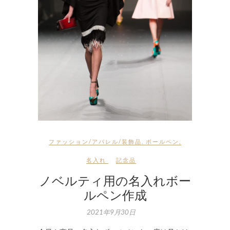
ファッション/アパレル/装飾品
,
ボールペン
,
名入れ
記念品
ノベルティ用の名入れボー
ルペン作成
2021年9月30日