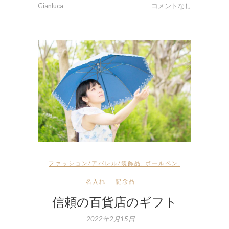
Gianluca
コメントなし
ファッション/アパレル/装飾品
,
ボールペン
,
名入れ
記念品
信頼の百貨店のギフト
2022年2月15日